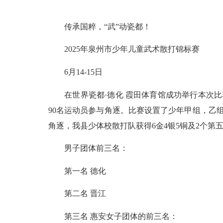
传承国粹，“武”动瓷都！
2025年泉州市少年儿童武术散打锦标赛
6月14-15日
在世界瓷都·德化 霞田体育馆成功举行本次比
90名运动员参与角逐。比赛设置了少年甲组，乙
角逐，我县少体校散打队获得6金4银5铜及2个
男子团体前三名：
第一名 德化
第二名 晋江
第三名 惠安女子团体的前三名：