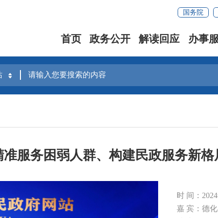
国务院
首页
政务公开
解读回应
办事
精准服务困弱人群、构建民政服务新格
时 间：202
嘉 宾：德